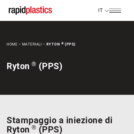
IT
®
HOME
–
MATERIALI
–
RYTON
(PPS)
®
Ryton
(PPS)
Stampaggio a iniezione di
®
Ryton
(PPS)